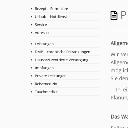
Rezept – Formulare
P
Urlaub – Notdienst
Service
Adressen
Allgem
Leistungen
DMP – chronische Erkrankungen
Wir ve
Hausarzt zentrierte Versorgung
Allgem
Impfungen
möglic
Private Leistungen
Sie den
Reisemedizin
– In e
Tauchmedizin
Planung
Das Wa
Sollte