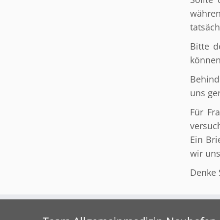
währen
tatsäc
Bitte 
können
Behind
uns ge
Für Fr
versuc
Ein Br
wir un
Denke S